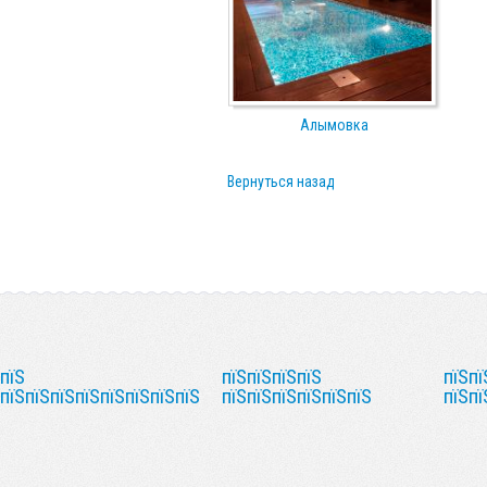
Алымовка
Вернуться назад
пїЅ
пїЅпїЅпїЅпїЅ
пїЅпї
пїЅпїЅпїЅпїЅпїЅпїЅпїЅпїЅ
пїЅпїЅпїЅпїЅпїЅпїЅ
пїЅпї